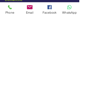
Dimanche
Fermé
Phone
Email
Facebook
WhatsApp
idclick38@gmail.com